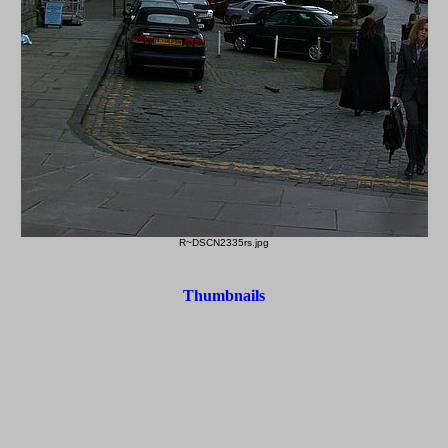
R~DSCN2335rs.jpg
Thumbnails